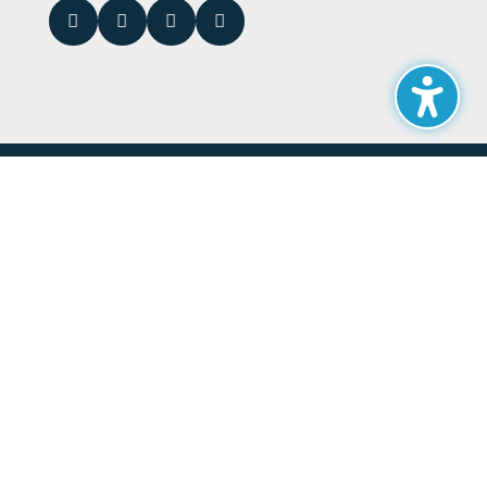




KOMPETENZEN
Steuerberatung