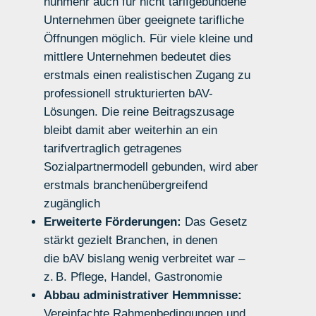
nunmehr auch für nicht tarifgebundene
Unternehmen über geeignete tarifliche
Öffnungen möglich.
Für viele kleine und
mittlere Unternehmen bedeutet dies
erstmals
einen
realistische
n
Zugang
zu
profe
s
sionell strukturierten
bAV
-
Lösungen.
Die reine Beitragszusage
bleibt damit aber weiterhin an ein
tarifvertraglich getragenes
Sozialpartnermodell gebunden, wird aber
erstmals branchenübergreifend
zugänglich
Erweiterte Förderungen:
Das Gesetz
stärkt gezielt Branchen, in denen
die
bAV
bislang wenig verbreitet war –
z. B. Pflege, Handel, Gastronomie
Abbau administrativer Hemmnisse:
Vereinfachte Rahmenbedingungen und