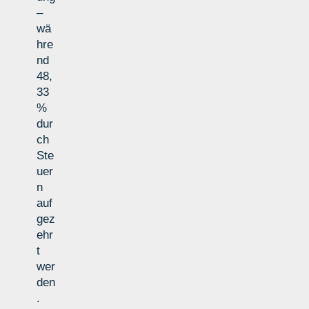
–
wä
hre
nd
48,
33
%
dur
ch
Ste
uer
n
auf
gez
ehr
t
wer
den
.