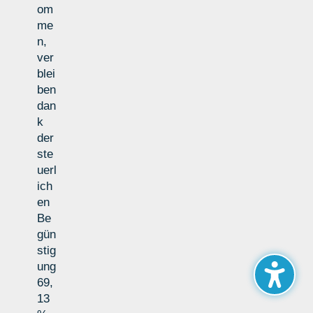
om
me
n,
ver
blei
ben
dan
k
der
ste
uerl
ich
en
Be
gün
stig
ung
69,
13