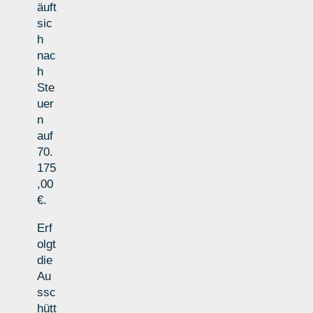
äuft
sic
h
nac
h
Ste
uer
n
auf
70.
175
,00
€.
Erf
olgt
die
Au
ssc
hütt