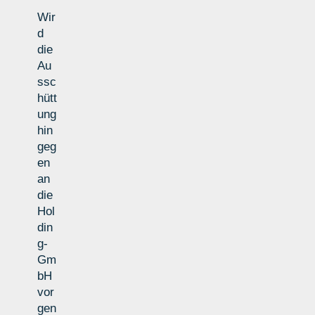
Wir
d
die
Au
ssc
hütt
ung
hin
geg
en
an
die
Hol
din
g-
Gm
bH
vor
gen