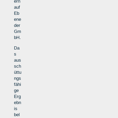
ern
auf
Eb
ene
der
Gm
bH.
Da
s
aus
sch
üttu
ngs
fähi
ge
Erg
ebn
is
bel