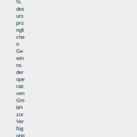
%
des
urs
prü
ngli
che
n
Ge
win
ns
der
ope
rati
ven
Gm
bH
zur
Ver
füg
ung