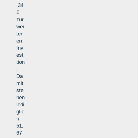
,34
€
zur
wei
ter
en
Inv
esti
tion
.
Da
mit
ste
hen
ledi
glic
h
51,
67