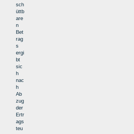
sch
üttb
are
n
Bet
rag
s
ergi
bt
sic
h
nac
h
Ab
zug
der
Ertr
ags
teu