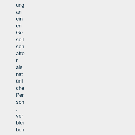
ung
an
ein
en
Ge
sell
sch
afte
r
als
nat
ürli
che
Per
son
,
ver
blei
ben