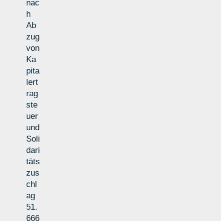
nac
h
Ab
zug
von
Ka
pita
lert
rag
ste
uer
und
Soli
dari
täts
zus
chl
ag
51.
666