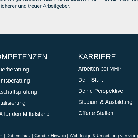
sicherer und treuer Arbeitgeber.
OMPETENZEN
KARRIERE
Arbeiten bei MHP
uerberatung
Dein Start
htsberatung
Deine Perspektive
tschaftsprüfung
Studium & Ausbildung
italisierung
Offene Stellen
 für den Mittelstand
um
|
Datenschutz
|
Gender-Hinweis
| Webdesign & Umsetzung von
vierg