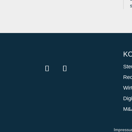
K
Ste
Rec
Wir
Dig
M&A
Impress