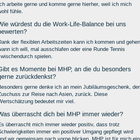
Ich arbeite gerne und komme gerne hierher, weil ich mich
wohl fühle.
Wie würdest du die Work-Life-Balance bei uns
bewerten?
Dank der flexiblen Arbeitszeiten kann ich kommen und gehen
wann ich will, mal ausschlafen oder eine Runde Tennis
zwischendurch spielen.
Gibt es Momente bei MHP, an die du besonders
gerne zurückdenkst?
Besonders gerne denke ich an mein Jubiläumsgeschenk, de
Zuschuss zur Reise nach Asien, zurück. Diese
Wertschätzung bedeutet mir viel.
Was überrascht dich bei MHP immer wieder?
Es überrascht mich immer wieder positiv, dass trotz
Schwierigkeiten immer ein positiver Umgang gepflegt wird
und wir gemeinsam nach vorne blicken. MHP ist für mich ein